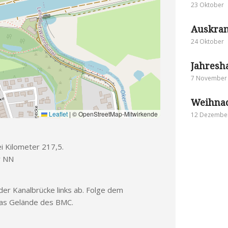
23 Oktober
Auskra
24 Oktober
Jahres
7 November 
Weihnac
Leaflet
|
© OpenStreetMap-Mitwirkende
12 Dezembe
i Kilometer 217,5.
r NN
der Kanalbrücke links ab. Folge dem
 das Gelände des BMC.