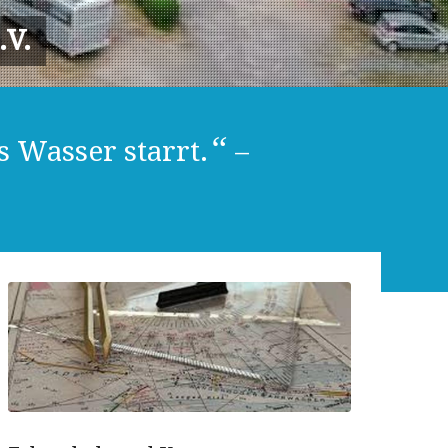
V.
“
 Wasser starrt.
–