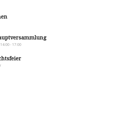
nen
hauptversammlung
14:00
-
17:00
htsfeier
r